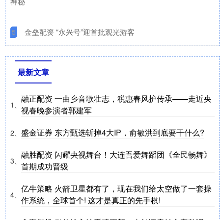
神秘
​金垒配资 “永兴号”迎首批观光游客
5
最新文章
融正配资 一曲乡音歌壮志，税惠春风护传承——走近央
1、
视春晚参演者郭建军
盛金证券 东方甄选斩掉4大IP，俞敏洪到底要干什么?
2、
融胜配资 闪耀央视舞台！大连吾爱舞蹈团《全民畅舞》
3、
首期成功晋级
亿牛策略 火箭卫星都有了，现在我们给太空做了一套操
4、
作系统，全球首个! 这才是真正的先手棋!