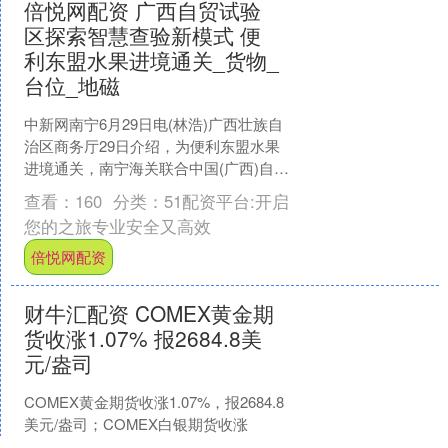
倍悦网配资 广西自贸试验
区探索智慧查验新模式 便
利东盟水果进境通关_货物_
台位_地磁
中新网南宁6月29日电(林浩)广西壮族自
治区商务厅29日介绍，为便利东盟水果
进境通关，南宁海关联合中国(广西)自由
贸易试验区，推出进境水果智慧查验新
查看：
160
分类：
51配资平台:开启
模式，实现安....
您的之旅专业安全又高效
倍悦网配资
财牛汇配资 COMEX黄金期
货收涨1.07% 报2684.8美
元/盎司
COMEX黄金期货收涨1.07%，报2684.8
美元/盎司；COMEX白银期货收涨
0.92%，报31.715美元/盎司。....