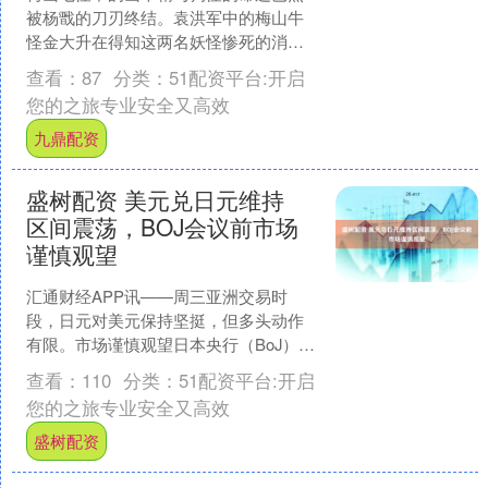
被杨戬的刀刃终结。袁洪军中的梅山牛
怪金大升在得知这两名妖怪惨死的消息
后，立刻决定亲自出征，以为他们复
查看：
87
分类：
51配资平台:开启
仇。金大升身材高大，立足足....
您的之旅专业安全又高效
九鼎配资
盛树配资 美元兑日元维持
区间震荡，BOJ会议前市场
谨慎观望
汇通财经APP讯——周三亚洲交易时
段，日元对美元保持坚挺，但多头动作
有限。市场谨慎观望日本央行（BoJ）即
将于周五召开的两日会议，以获取下一
查看：
110
分类：
51配资平台:开启
次加息时点的线索。 ....
您的之旅专业安全又高效
盛树配资