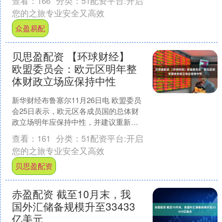
查看：
166
分类：
51配资平台:开启
您的之旅专业安全又高效
众盈易配
贝思盈配资 【环球财经】
欧盟委员会：欧元区明年整
体财政立场应保持中性
新华财经布鲁塞尔11月26日电 欧盟委员
会25日表示，欧元区各成员国的总体财
政立场明年应保持中性，并建议重新调
整预算优先级，以满足战略投资需要。
查看：
161
分类：
51配资平台:开启
欧委会此前公布....
您的之旅专业安全又高效
贝思盈配资
赤盈配资 截至10月末，我
国外汇储备规模升至33433
亿美元