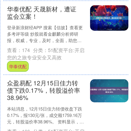
华泰优配 天晟新材，遭证
监会立案！
登录新浪财经APP 搜索【信披】查看更
多考评等级 炒股就看金麒麟分析师研
报，权威，专业，及时，全面，助您挖
掘潜力主题机会！ 来源：资本秘闻 涉嫌
查看：
174
分类：
51配资平台:开启
信披违法违规，天....
您的之旅专业安全又高效
华泰优配
众盈易配 12月15日佳力转
债下跌0.17%，转股溢价率
38.96%
本站消息，12月15日佳力转债收盘下跌
0.17%，报130元/张，成交额1759.16万
元，转股溢价率38.96%。 资料显示，佳
力转债信用级别为“AA-”，债....