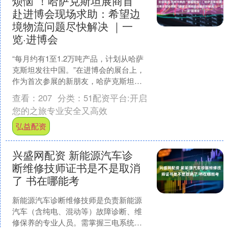
烦恼”！哈萨克斯坦展商首
赴进博会现场求助：希望边
境物流问题尽快解决 ｜一
览·进博会
“每月约有1至1.2万吨产品，计划从哈萨
克斯坦发往中国。”在进博会的展台上，
作为首次参展的新朋友，哈萨克斯坦展
商成功签下了大订单。然而，....
查看：
207
分类：
51配资平台:开启
您的之旅专业安全又高效
弘益配资
兴盛网配资 新能源汽车诊
断维修技师证书是不是取消
了 书在哪能考
新能源汽车诊断维修技师是负责新能源
汽车（含纯电、混动等）故障诊断、维
修保养的专业人员。需掌握三电系统