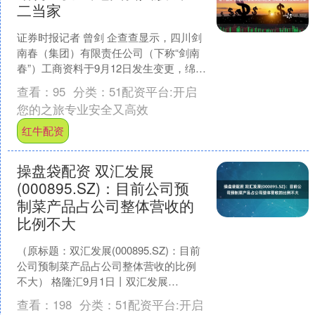
二当家
证券时报记者 曾剑 企查查显示，四川剑
南春（集团）有限责任公司（下称“剑南
春”）工商资料于9月12日发生变更，绵竹
市国有资产事务中心（下称“绵竹国资”）
查看：
95
分类：
51配资平台:开启
增资成为....
您的之旅专业安全又高效
红牛配资
操盘袋配资 双汇发展
(000895.SZ)：目前公司预
制菜产品占公司整体营收的
比例不大
（原标题：双汇发展(000895.SZ)：目前
公司预制菜产品占公司整体营收的比例
不大） 格隆汇9月1日丨双汇发展
(000895.SZ)于投资者互动平台表示，目
查看：
198
分类：
51配资平台:开启
前....