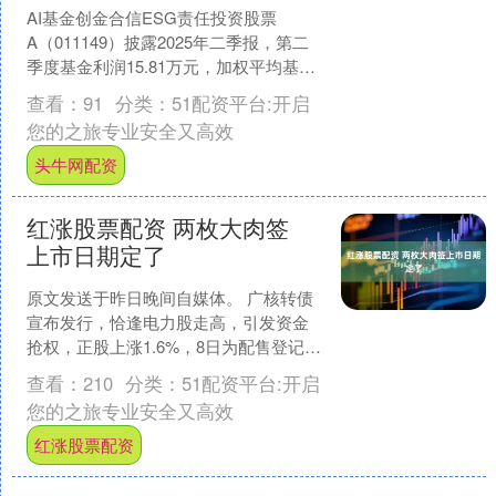
AI基金创金合信ESG责任投资股票
A（011149）披露2025年二季报，第二
季度基金利润15.81万元，加权平均基金
份额本期利润0.0186元。报告期内，基
查看：
91
分类：
51配资平台:开启
金....
您的之旅专业安全又高效
头牛网配资
红涨股票配资 两枚大肉签
上市日期定了
原文发送于昨日晚间自媒体。 广核转债
宣布发行，恰逢电力股走高，引发资金
抢权，正股上涨1.6%，8日为配售登记
日，还有抢权机会，但风险较大。详见
查看：
210
分类：
51配资平台:开启
《核力发电49亿广....
您的之旅专业安全又高效
红涨股票配资