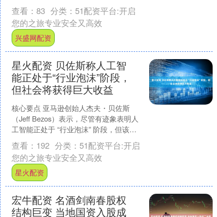
（电池、电机、电控）及传统部件技
查看：
83
分类：
51配资平台:开启
术，使用专用设备排查问题，确....
您的之旅专业安全又高效
兴盛网配资
星火配资 贝佐斯称人工智
能正处于“行业泡沫”阶段，
但社会将获得巨大收益
核心要点 亚马逊创始人杰夫・贝佐斯
（Jeff Bezos）表示，尽管有迹象表明人
工智能正处于 “行业泡沫” 阶段，但该技
术 “真实存在，且将改变所有行业”。他
查看：
192
分类：
51配资平台:开启
向....
您的之旅专业安全又高效
星火配资
宏牛配资 名酒剑南春股权
结构巨变 当地国资入股成