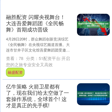
融胜配资 闪耀央视舞台！
大连吾爱舞蹈团《全民畅
舞》首期成功晋级
4月28日20时，群众舞蹈创新竞演综艺
《全民畅舞》在央视综艺频道首播。大
连市甘井子区文化馆吾爱舞蹈团受邀参
赛，与来自江苏无锡、安徽芜湖、山西
查看：
78
分类：
51配资平台:开启
运城、北京的四支劲旅....
您的之旅专业安全又高效
融盛配资
亿牛策略 火箭卫星都有
了，现在我们给太空做了一
套操作系统，全球首个! 这
才是真正的先手棋!