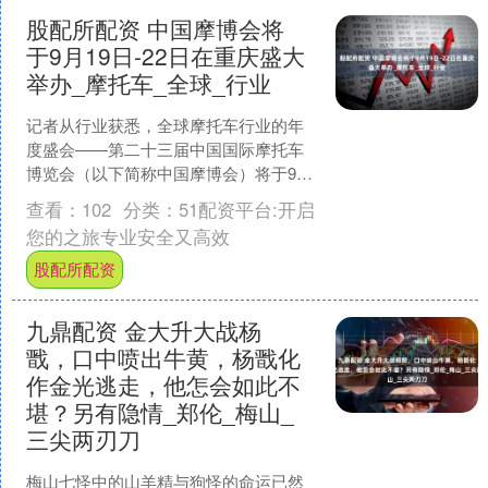
股配所配资 中国摩博会将
于9月19日-22日在重庆盛大
举办_摩托车_全球_行业
记者从行业获悉，全球摩托车行业的年
度盛会——第二十三届中国国际摩托车
博览会（以下简称中国摩博会）将于9月
19日-22日在重庆国际博览中心举行。同
查看：
102
分类：
51配资平台:开启
期，9月18日将....
您的之旅专业安全又高效
股配所配资
九鼎配资 金大升大战杨
戬，口中喷出牛黄，杨戬化
作金光逃走，他怎会如此不
堪？另有隐情_郑伦_梅山_
三尖两刃刀
梅山七怪中的山羊精与狗怪的命运已然