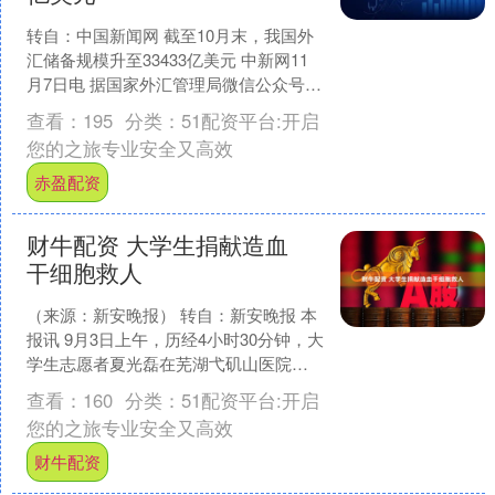
转自：中国新闻网 截至10月末，我国外
汇储备规模升至33433亿美元 中新网11
月7日电 据国家外汇管理局微信公众号消
息，国家外汇管理局统计数据显示，截
查看：
195
分类：
51配资平台:开启
至202....
您的之旅专业安全又高效
赤盈配资
财牛配资 大学生捐献造血
干细胞救人
（来源：新安晚报） 转自：新安晚报 本
报讯 9月3日上午，历经4小时30分钟，大
学生志愿者夏光磊在芜湖弋矶山医院成
功捐献造血干细胞混悬液213毫升，成为
查看：
160
分类：
51配资平台:开启
中华骨髓....
您的之旅专业安全又高效
财牛配资