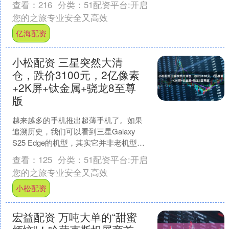
查看：
216
分类：
51配资平台:开启
准日为12月12日....
您的之旅专业安全又高效
亿海配资
小松配资 三星突然大清
仓，跌价3100元，2亿像素
+2K屏+钛金属+骁龙8至尊
版
越来越多的手机推出超薄手机了。如果
追溯历史，我们可以看到三星Galaxy
S25 Edge的机型，其实它并非老机型，
今年5月发布的手机，定位并不低，高达
查看：
125
分类：
51配资平台:开启
7999....
您的之旅专业安全又高效
小松配资
宏益配资 万吨大单的“甜蜜