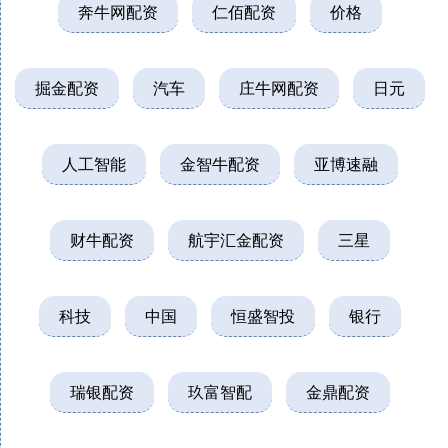
奔牛网配资
仁佰配资
价格
掘金配资
汽车
庄牛网配资
日元
人工智能
金智牛配资
亚博速融
财牛配资
航宇汇金配资
三星
科技
中国
恒盛智投
银行
瑞银配资
玖富智配
金鼎配资