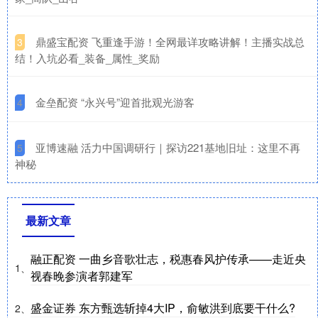
​鼎盛宝配资 飞重逢手游！全网最详攻略讲解！主播实战总
3
结！入坑必看_装备_属性_奖励
​金垒配资 “永兴号”迎首批观光游客
4
​亚博速融 活力中国调研行｜探访221基地旧址：这里不再
5
神秘
最新文章
融正配资 一曲乡音歌壮志，税惠春风护传承——走近央
1、
视春晚参演者郭建军
盛金证券 东方甄选斩掉4大IP，俞敏洪到底要干什么?
2、