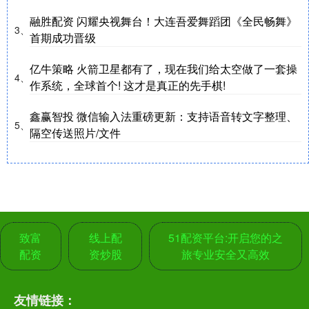
融胜配资 闪耀央视舞台！大连吾爱舞蹈团《全民畅舞》
3、
首期成功晋级
亿牛策略 火箭卫星都有了，现在我们给太空做了一套操
4、
作系统，全球首个! 这才是真正的先手棋!
鑫赢智投 微信输入法重磅更新：支持语音转文字整理、
5、
隔空传送照片/文件
致富
线上配
51配资平台:开启您的之
配资
资炒股
旅专业安全又高效
友情链接：