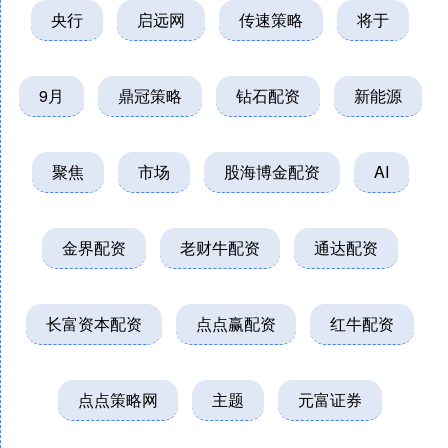
央行
启远网
传速策略
将于
9月
鼎冠策略
钻石配资
新能源
聚焦
市场
股海博金配资
AI
金界配资
老财牛配资
通达配资
长富资本配资
点点赢配资
红牛配资
点点策略网
主题
元富证券