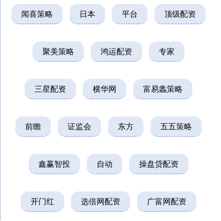
闻喜策略
日本
平台
顶级配资
聚美策略
鸿运配资
专家
三星配资
横华网
富易螽策略
前瞻
证监会
东方
五五策略
鑫赢智投
自动
操盘贷配资
开门红
选倍网配资
广富网配资