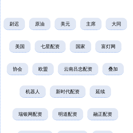
尉迟
原油
美元
主席
大同
美国
七星配资
国家
富灯网
协会
欧盟
云南吕忠配资
叠加
机器人
新时代配资
延续
瑞银网配资
明道配资
融正配资