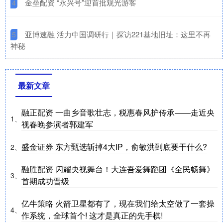
​金垒配资 “永兴号”迎首批观光游客
4
​亚博速融 活力中国调研行｜探访221基地旧址：这里不再
5
神秘
最新文章
融正配资 一曲乡音歌壮志，税惠春风护传承——走近央
1、
视春晚参演者郭建军
盛金证券 东方甄选斩掉4大IP，俞敏洪到底要干什么?
2、
融胜配资 闪耀央视舞台！大连吾爱舞蹈团《全民畅舞》
3、
首期成功晋级
亿牛策略 火箭卫星都有了，现在我们给太空做了一套操
4、
作系统，全球首个! 这才是真正的先手棋!