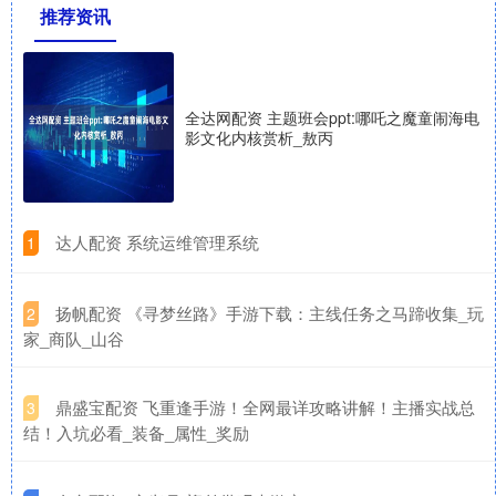
推荐资讯
全达网配资 主题班会ppt:哪吒之魔童闹海电
影文化内核赏析_敖丙
​达人配资 系统运维管理系统
1
​扬帆配资 《寻梦丝路》手游下载：主线任务之马蹄收集_玩
2
家_商队_山谷
​鼎盛宝配资 飞重逢手游！全网最详攻略讲解！主播实战总
3
结！入坑必看_装备_属性_奖励