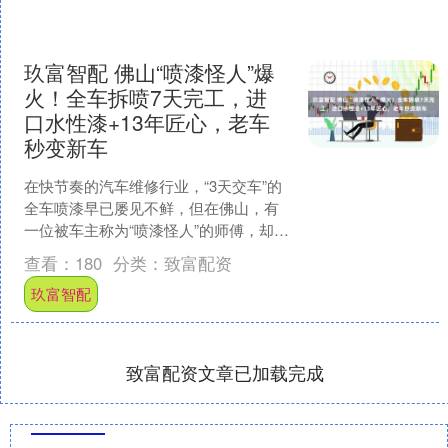
玖富智配 佛山“喷漆怪人”爆
火！全车拆喷7天完工，进
口水性漆+13年匠心，老车
秒变新车
在快节奏的汽车维修行业，“3天交车”的
全车喷漆早已屡见不鲜，但在佛山，有
一位被车主称为“喷漆怪人”的师傅，却偏
要“反其道而行之”——别人追求效率速
查看：
180
分类：
致富配资
成，她执着于精....
玖富智配
致富配资文章已加载完成