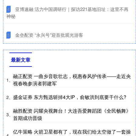
​亚博速融 活力中国调研行｜探访221基地旧址：这里不再
4
神秘
​金垒配资 “永兴号”迎首批观光游客
5
最新文章
融正配资 一曲乡音歌壮志，税惠春风护传承——走近央
1、
视春晚参演者郭建军
盛金证券 东方甄选斩掉4大IP，俞敏洪到底要干什么?
2、
融胜配资 闪耀央视舞台！大连吾爱舞蹈团《全民畅舞》
3、
首期成功晋级
亿牛策略 火箭卫星都有了，现在我们给太空做了一套操
4、