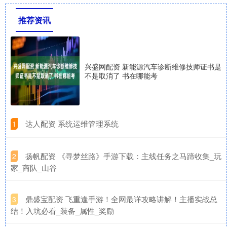
推荐资讯
兴盛网配资 新能源汽车诊断维修技师证书是
不是取消了 书在哪能考
​达人配资 系统运维管理系统
1
​扬帆配资 《寻梦丝路》手游下载：主线任务之马蹄收集_玩
2
家_商队_山谷
​鼎盛宝配资 飞重逢手游！全网最详攻略讲解！主播实战总
3
结！入坑必看_装备_属性_奖励