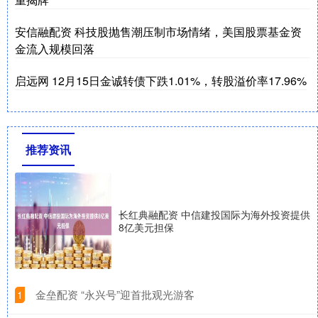
安信融配资 科技股抛售潮压制市场情绪，美国股票基金资
金流入规模回落
启远网 12月15日金诚转债下跌1.01%，转股溢价率17.96%
推荐资讯
长红典融配资 中信建投国际为海外投资提供
8亿美元担保
​金垒配资 “永兴号”迎首批观光游客
1