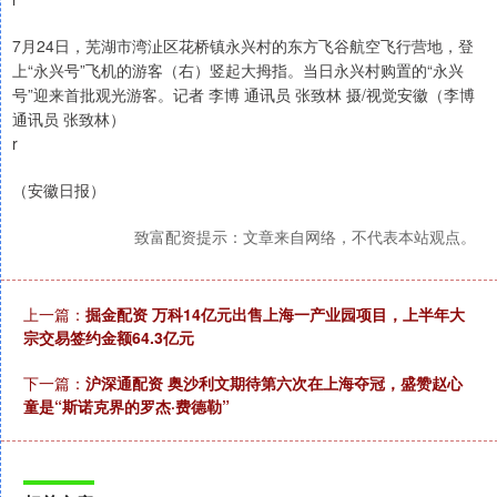
7月24日，芜湖市湾沚区花桥镇永兴村的东方飞谷航空飞行营地，登
上“永兴号”飞机的游客（右）竖起大拇指。当日永兴村购置的“永兴
号”迎来首批观光游客。记者 李博 通讯员 张致林 摄/视觉安徽（李博
通讯员 张致林）
r
（安徽日报）
致富配资提示：文章来自网络，不代表本站观点。
上一篇：
掘金配资 万科14亿元出售上海一产业园项目，上半年大
宗交易签约金额64.3亿元
下一篇：
沪深通配资 奥沙利文期待第六次在上海夺冠，盛赞赵心
童是“斯诺克界的罗杰·费德勒”