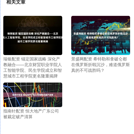
相关文章
瑞银配资 锚定国家战略 深化产
景盛网配资 希特勒和拿破仑都
教融合——北京财贸职业学院人
在俄罗斯折戟沉沙，难道俄罗斯
工智能学院、民生学院成立和智
真的不可战胜吗？
慧城市工程学院更名隆重揭牌
指南针配资 恒大地产广东公司
被裁定破产清算