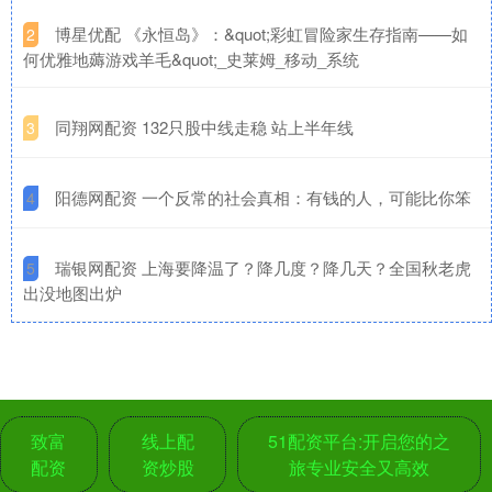
​博星优配 《永恒岛》：&quot;彩虹冒险家生存指南——如
2
何优雅地薅游戏羊毛&quot;_史莱姆_移动_系统
​同翔网配资 132只股中线走稳 站上半年线
3
​阳德网配资 一个反常的社会真相：有钱的人，可能比你笨
4
​瑞银网配资 上海要降温了？降几度？降几天？全国秋老虎
5
出没地图出炉
致富
线上配
51配资平台:开启您的之
配资
资炒股
旅专业安全又高效