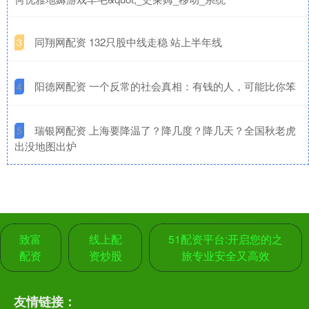
​同翔网配资 132只股中线走稳 站上半年线
3
​阳德网配资 一个反常的社会真相：有钱的人，可能比你笨
4
​瑞银网配资 上海要降温了？降几度？降几天？全国秋老虎
5
出没地图出炉
致富
线上配
51配资平台:开启您的之
配资
资炒股
旅专业安全又高效
友情链接：