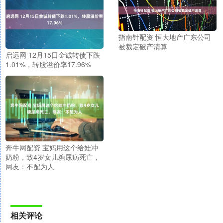
指南针配资 恒大地产广东公司
被裁定破产清算
启远网 12月15日金诚转债下跌
1.01%，转股溢价率17.96%
奔牛网配资 宝妈用这个给娃冲
奶粉，致4岁女儿糖尿病死亡，
网友：不配为人
相关评论