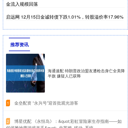
金流入规模回落
启远网 12月15日金诚转债下跌1.01%，转股溢价率17.96%
推荐资讯
海通速配 特朗普政治盟友遭枪击身亡全美降
半旗 嫌疑人已获释
​金垒配资 “永兴号”迎首批观光游客
1
​博星优配 《永恒岛》：&quot;彩虹冒险家生存指南——如
2
何优雅地薅游戏羊毛&quot;_史莱姆_移动_系统