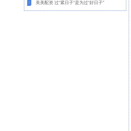
​美美配资 过“紧日子”是为过“好日子”
5