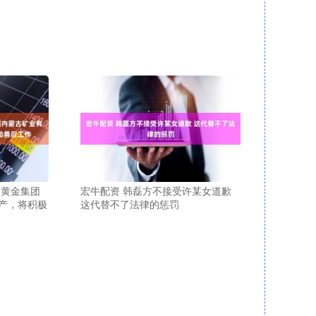
国黄金集团
宏牛配资 韩磊方不接受许某女道歉
产，将积极
这代替不了法律的惩罚