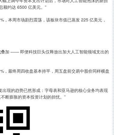
幅上调今年资本支出计划后，市场对人工智能泡沫的新担
约达 6500 亿美元。”
，本周市场剧烈震荡，该板块市值已蒸发 225 亿美元，
加 —— 即便科技巨头仅释放出加大人工智能领域支出的
%，最终周四收盘基本持平，周五盘前交易中股价同样横盘
出现的趋势已然形成：字母表和亚马逊的核心业务均表现
不断膨胀的资本投资计划的担忧。”