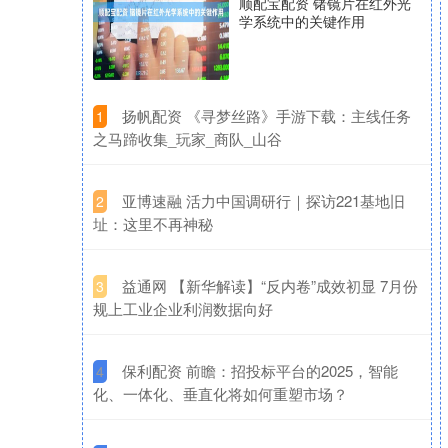
顺配宝配资 锗镜片在红外光
学系统中的关键作用
​扬帆配资 《寻梦丝路》手游下载：主线任务
1
之马蹄收集_玩家_商队_山谷
​亚博速融 活力中国调研行｜探访221基地旧
2
址：这里不再神秘
​益通网 【新华解读】“反内卷”成效初显 7月份
3
规上工业企业利润数据向好
​保利配资 前瞻：招投标平台的2025，智能
4
化、一体化、垂直化将如何重塑市场？