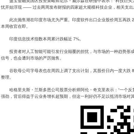
盛宝金融英国区投资策略师尼尔・威尔森在研报中表示：“科技巨头大
忧开始浮现 —— 过去两周发布财报的四家超大规模科技企业，相关支出总额
此次抛售潮在印度市场尤为严重。印度软件出口企业股价周五再跌 2%
本周收官在即。
印度信息技术指数本周累计跌幅近 7%。
投资者对人工智能可能引发行业颠覆的担忧，与市场的一种趋势形成叠
信号，也会遭到市场的严厉抛售。
谷歌母公司字母表也在周四上调了支出计划，其股价日内一度大跌 8
整理。
哈格里夫斯・兰斯多恩公司股票分析师阿伦・奇克里表示：“一个反复
强劲，背后得益于云业务增长超预期，但这一利好仍不足以抵消市场对其