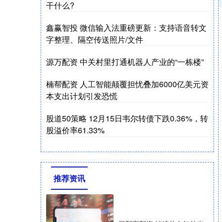
干什么?
鑫赢智投 微信输入法重磅更新：支持语音转文
字整理、隔空传送照片/文件
源万配资 中关村里打通机器人产业的“一栋楼”
楠帮配资 人工智能颠覆担忧叠加6000亿美元资
本支出计划引发恐慌
股道50策略 12月15日韦尔转债下跌0.36%，转
股溢价率61.33%
推荐资讯