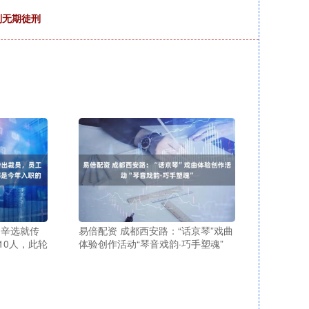
判无期徒刑
，辛选就传
易倍配资 成都西安路：“话京琴”戏曲
10人，此轮
体验创作活动“琴音戏韵·巧手塑魂”