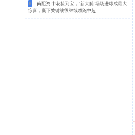
​简配资 申花捡到宝，“新大腿”场场进球成最大
5
惊喜，赢下关键战役继续领跑中超