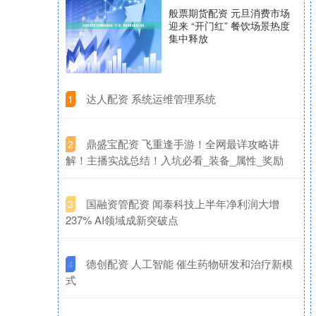
般票期货配资 元旦消费市场
迎来 “开门红” 餐饮场景热度
集中释放
​达人配资 系统运维管理系统
1
​鼎盛宝配资 飞重逢手游！全网最详攻略讲
2
解！主播实战总结！入坑必看_装备_属性_奖励
​国融资管配资 闻泰科技上半年净利润大增
3
237% AI领域成新突破点
​德创配资 人工智能 催生药物研发和治疗新模
4
式