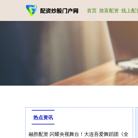
首页
致富配资
线上配
热点资讯
融胜配资 闪耀央视舞台！大连吾爱舞蹈团《全