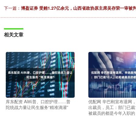
下一篇：
博盈证券 受贿1.27亿余元，山西省政协原主席吴存荣一审被
相关文章
库东配资 AI科普、口腔护理……普
优配网 辛巴刚宣布退网
陀统战力量让民生服务“精准滴灌”
出裁员，员工：部门已裁
被裁员的都是今年入职的